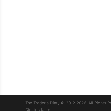
The Trader's Diary
© 2012-2026. All Rights R
Dimitris Kako.