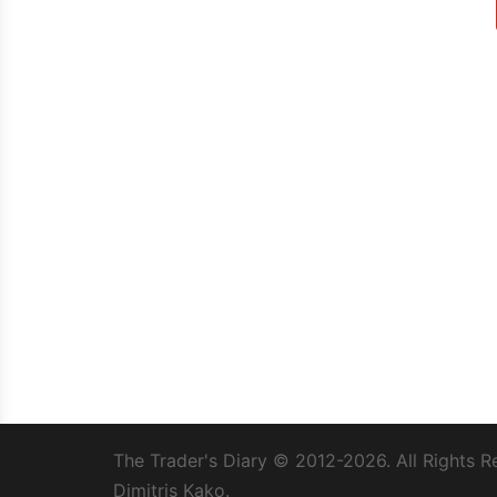
The Trader's Diary
© 2012-2026. All Rights R
Dimitris Kako.