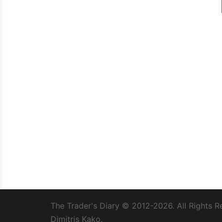
The Trader's Diary
© 2012-2026. All Rights R
Dimitris Kako.