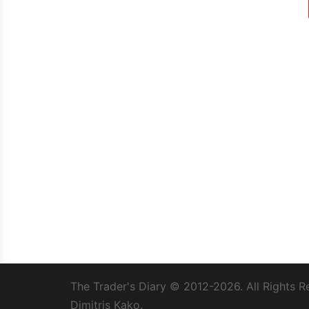
The Trader's Diary
© 2012-2026. All Rights R
Dimitris Kako.