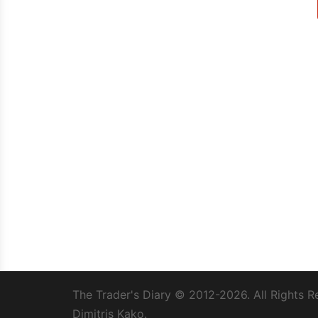
The Trader's Diary
© 2012-2026. All Rights R
Dimitris Kako.