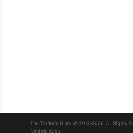
The Trader's Diary
© 2012-2026. All Rights R
Dimitris Kako.