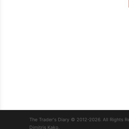
The Trader's Diary
© 2012-2026. All Rights R
Dimitris Kako.