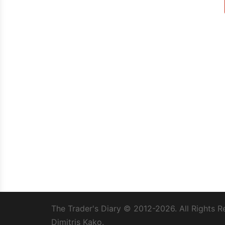
The Trader's Diary
© 2012-2026. All Rights R
Dimitris Kako.