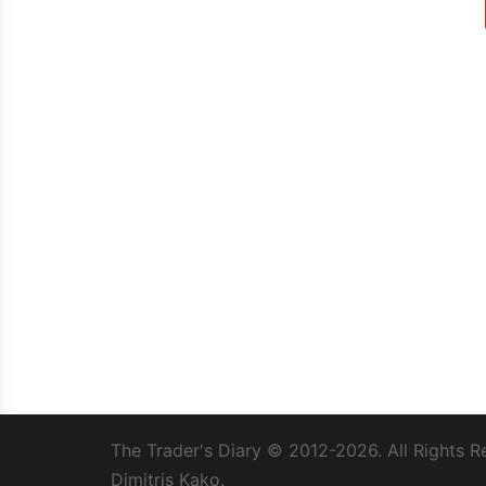
The Trader's Diary
© 2012-2026. All Rights R
Dimitris Kako.