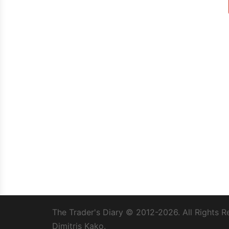
The Trader's Diary
© 2012-2026. All Rights R
Dimitris Kako.