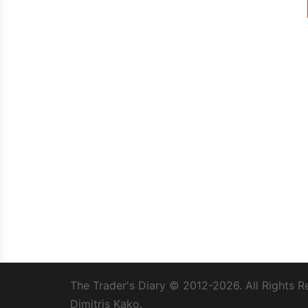
The Trader's Diary
© 2012-2026. All Rights R
Dimitris Kako.