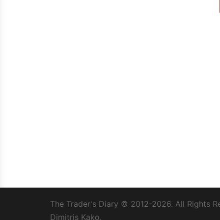
The Trader's Diary
© 2012-2026. All Rights R
Dimitris Kako.