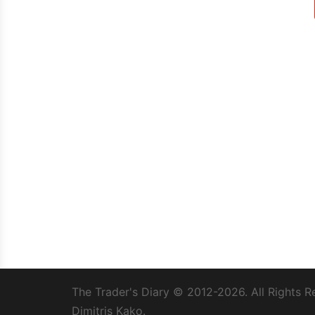
The Trader's Diary
© 2012-2026. All Rights R
Dimitris Kako.