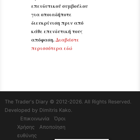
επενδυτικού συμβούλου
για οποιαδήποτε
διευκρίνιση πριν από
κάθε επενδυτική τους
απόφαση.
Διαβάστε
περισσότερα εδώ
The Trader's Diary
© 2012-2026. All Rights Reserved.
Developed by Dimitris Kako.
Επικοινωνία
Όροι
Χρήσης
Αποποίηση
ευθύνης